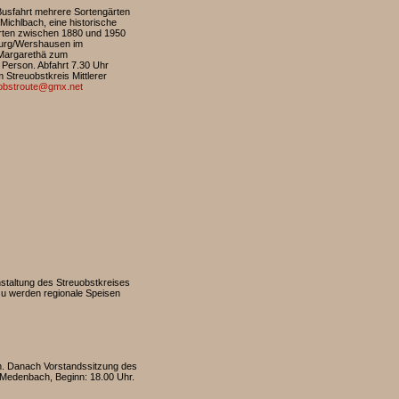
usfahrt mehrere Sortengärten
Michlbach, eine historische
orten zwischen 1880 und 1950
burg/Wershausen im
-Margarethä zum
Person. Abfahrt 7.30 Uhr
 Streuobstkreis Mittlerer
obstroute@gmx.net
staltung des Streuobstkreises
azu werden regionale Speisen
ch. Danach Vorstandssitzung des
 Medenbach, Beginn: 18.00 Uhr.