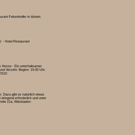
ant Felsenkeller in Idstein.
 - Hotel Restaurant
 Hesse - Ein unterhaltsamer
und Verzehr. Beginn: 19.00 Uhr.
93110.
. Dazu gibt es natürlich etwas
 dringend erforderlich und unter
freite 21a, Wiesbaden-