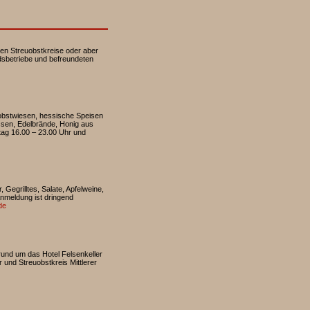
nen Streuobstkreise oder aber
dsbetriebe und befreundeten
obstwiesen, hessische Speisen
ssen, Edelbrände, Honig aus
g 16.00 – 23.00 Uhr und
Gegrilltes, Salate, Apfelweine,
meldung ist dringend
de
rund um das Hotel Felsenkeller
r und Streuobstkreis Mittlerer