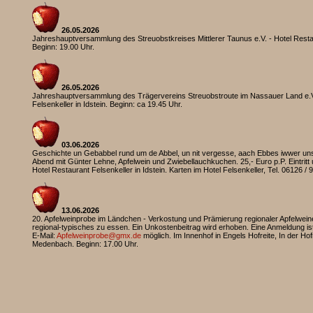
26.05.2026
Jahreshauptversammlung des Streuobstkreises Mittlerer Taunus e.V. - Hotel Restaur
Beginn: 19.00 Uhr.
26.05.2026
Jahreshauptversammlung des Trägervereins Streuobstroute im Nassauer Land e.V.
Felsenkeller in Idstein. Beginn: ca 19.45 Uhr.
03.06.2026
Geschichte un Gebabbel rund um de Abbel, un nit vergesse, aach Ebbes iwwer uns
Abend mit Günter Lehne, Apfelwein und Zwiebellauchkuchen. 25,- Euro p.P. Eintritt 
Hotel Restaurant Felsenkeller in Idstein. Karten im Hotel Felsenkeller, Tel. 06126 / 
13.06.2026
20. Apfelweinprobe im Ländchen - Verkostung und Prämierung regionaler Apfelweine
regional-typisches zu essen. Ein Unkostenbeitrag wird erhoben. Eine Anmeldung ist
E-Mail:
Apfelweinprobe@gmx.de
möglich. Im Innenhof in Engels Hofreite, In der Ho
Medenbach. Beginn: 17.00 Uhr.