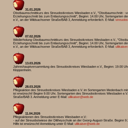
31.01.2026
Obstbaumschnittkurs des Streuobstkreises Wiesbaden e.V., "Obstbaumschnitt - vo
Erziehungsschnitt bis zum Entlastungsschnitt", Beginn: 14.00 Uhr, Sortengarten 
e.V., an der Wildsachsener Straße/BAB 3, Anmeldung erforderlich. E-Mail:
streuobs
07.02.2026
Wiederholung Obstbaumschnittkurs des Streuobstkreises Wiesbaden e.V., "Obstbau
Erziehungsschnitt bis zum Entlastungsschnitt", Beginn: 14.00 Uhr, Sortengarten 
e.V., an der Wildsachsener Straße/BAB 3, Anmeldung erforderlich. E-Mail:
ullikais
13.03.2026
Jahreshauptversammlung des Streuobstkreises Wiesbaden e.V., Beginn: 19.00 Uhr
Kloppenheim.
28.03.2026
Pflegeaktion des Streuobstkreises Wiesbaden e.V. im Sortengarten Medenbach mit in
ist erwünscht! Beginn 9.00 Uhr, Sortengarten des Streuobstkreises Wiesbaden e.V
Straße/BAB 3. Anmeldung unter E-Mail:
ullikaiser@web.de
11.04.2026
Pflegeaktionen des Streuobstkreises Wiesbaden e.V.:
- auf der Streuobstwiese der Diltheyschule an der Georg-August-Straße. Beginn 9
Hilfe ist erwünscht! Anmeldung unter E-Mail:
ullikaiser@web.de