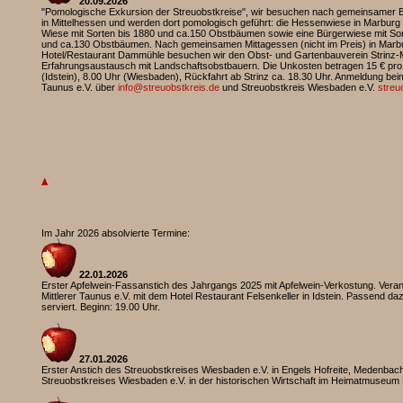
20.09.2026
"Pomologische Exkursion der Streuobstkreise", wir besuchen nach gemeinsamer B
in Mittelhessen und werden dort pomologisch geführt: die Hessenwiese in Marburg 
Wiese mit Sorten bis 1880 und ca.150 Obstbäumen sowie eine Bürgerwiese mit S
und ca.130 Obstbäumen. Nach gemeinsamen Mittagessen (nicht im Preis) in Mar
Hotel/Restaurant Dammühle besuchen wir den Obst- und Gartenbauverein Strinz
Erfahrungsaustausch mit Landschaftsobstbauern. Die Unkosten betragen 15 € pro 
(Idstein), 8.00 Uhr (Wiesbaden), Rückfahrt ab Strinz ca. 18.30 Uhr. Anmeldung beim
Taunus e.V. über
info@streuobstkreis.de
und Streuobstkreis Wiesbaden e.V.
streu
Im Jahr 2026 absolvierte Termine:
22.01.2026
Erster Apfelwein-Fassanstich des Jahrgangs 2025 mit Apfelwein-Verkostung. Veran
Mittlerer Taunus e.V. mit dem Hotel Restaurant Felsenkeller in Idstein. Passend d
serviert. Beginn: 19.00 Uhr.
27.01.2026
Erster Anstich des Streuobstkreises Wiesbaden e.V. in Engels Hofreite, Medenba
Streuobstkreises Wiesbaden e.V. in der historischen Wirtschaft im Heimatmuseum