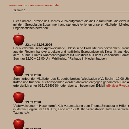
www.streuobstroute-nassauer-land.de
Termine
Hier sind alle Termine des Jahres 2026 aufgeführt, die die Gesamtroute, die einzel
mit dem Streuobst in Zusammenhang stehende Aktionen unserer Mitglieder, Mitglie
Organisationen betreffen:
22.und 23.08.2026
Der Niedernhausener Apfelweinmarkt - klassische Produkte aus heimischen Streu
aus der Region, handverarbeitete und natürliche Erzeugnisse wie Keramik aus He
dem Taunus. Buntes Rahmenprogramm mit Künstlern aus dem Hessenland. Samsta
Sonntag 12.00 – 22.00 Uhr, Wilrijkplatz / Rathaus in Niedernhausen.
23.08.2026
Sommerfest der Mitglieder des Streuobstkreises Wiesbaden e.V., Beginn: 12.00 Uhr, 
Kaffee und Kuchen. Kuchenspenden werden dankend entgegen genommen. Eine An
erforderlich unter 0151/18407904 oder aber am besten per E-Mail:
ullikaiser@web.
13.09.2026
"Apfelwein unterm Hexenturm", Kult-Veranstaltung zum Thema Streuobst in Höfen 
in Idstein. Beginn um 11.00 Uhr, Ende um 17.00 Uhr. Veranstalter: Hotel Felsenkelle
Taunus e.V.