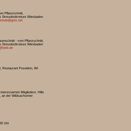
m Pflanzschnitt,
des Streuobstkreises Wiesbaden
troute@gmx.net
mschnitt - vom Pflanzschnitt,
des Streuobstkreises Wiesbaden
er@web.de
, Restaurant Poseidon, WI-
teressierten Mitgliedern. Hilfe
., an der Wildsachsener
.30 Uhr